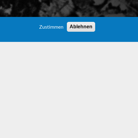
Zustimmen
Ablehnen
PUNSCH
tan­­
lügenialko­