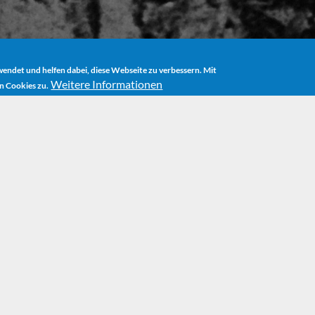
ndet und helfen dabei, diese Webseite zu verbessern. Mit
Weitere Informationen
n Cookies zu.
BÜCHER
DER SATAN­­ARCHÄOLÜGENIALKO­HÖLLISCHE WUNSCH
Der sa
archäo