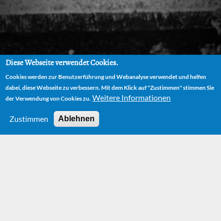
Diese Webseite verwendet Cookies.
Cookies werden zur Benutzerführung und Webanalyse verwendet und helfen
dabei, diese Webseite zu verbessern. Mit dem Klick auf "Zustimmen" stimmen Sie
Weitere Informationen
der Verwendung von Cookies zu.
Zustimmen
Ablehnen
HOME
HOERBUCH
LENCHENS GEHEIMNIS