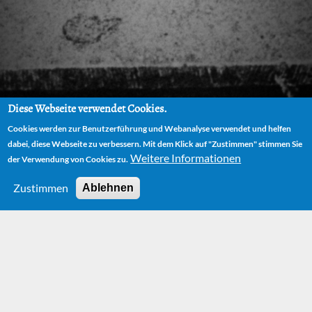
Diese Webseite verwendet Cookies.
Cookies werden zur Benutzerführung und Webanalyse verwendet und helfen
dabei, diese Webseite zu verbessern. Mit dem Klick auf "Zustimmen" stimmen Sie
Weitere Informationen
der Verwendung von Cookies zu.
Zustimmen
Ablehnen
HOME
BÜCHER
LIEDER UND GEDICHTE
Bücher – Lieder