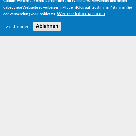
Cookies werden zur Benutzerführung und Webanalyse verwendet und helfen
dabei, diese Webseite zu verbessern. Mit dem Klick auf "Zustimmen" stimmen Sie
Weitere Informationen
der Verwendung von Cookies zu.
Zustimmen
Ablehnen
HOME
FILM
MOMO