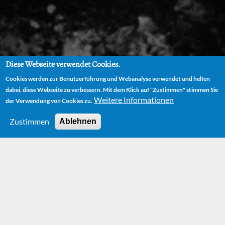
Diese Webseite verwendet Cookies.
Cookies werden zur Benutzerführung und Webanalyse verwendet und helfen
dabei, diese Webseite zu verbessern. Mit dem Klick auf "Zustimmen" stimmen Sie
Weitere Informationen
der Verwendung von Cookies zu.
Zustimmen
Ablehnen
HOME
BÜCHER
DIE ZAUBERSCHULE UND ANDERE GESCHICHTEN (THE
SCHOOL OF MAGIC AND OTHER STORIES)