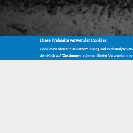
Diese Webseite verwendet Cookies.
Cookies werden zur Benutzerführung und Webanalyse verwe
dem Klick auf "Zustimmen" stimmen Sie der Verwendung vo
HO