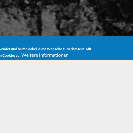
ndet und helfen dabei, diese Webseite zu verbessern. Mit
Weitere Informationen
n Cookies zu.
ME
BÜCHER
DIE GESCHICHTE VON DER SCHÜSSEL UND VOM LÖF
Die Ge