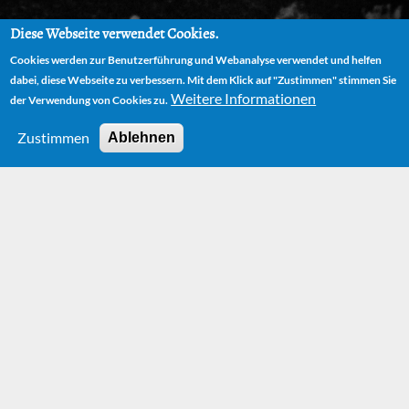
Diese Webseite verwendet Cookies.
Cookies werden zur Benutzerführung und Webanalyse verwendet und helfen
dabei, diese Webseite zu verbessern. Mit dem Klick auf "Zustimmen" stimmen Sie
Weitere Informationen
der Verwendung von Cookies zu.
Zustimmen
Ablehnen
HOME
NEWS
MICHAEL ENDES KLASSIKER „DIE UNENDLICHE GESCHICHTE“
IN NEUEM GEWAND
Michael Endes
Klassiker „Die
unendliche