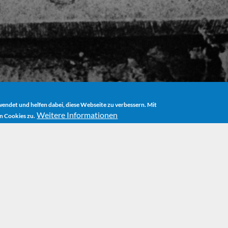
ndet und helfen dabei, diese Webseite zu verbessern. Mit
Weitere Informationen
n Cookies zu.
HOME
NEWS
"LENCHENS GEHEIMNIS" IN NEUEM GEWAND
eheimnis" in ne
Michael Endes Vorlesebuch
Lenchens Gehei