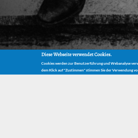
Diese Webseite verwendet Cookies.
Cookies werden zur Benutzerführung und Webanalyse verwe
dem Klick auf "Zustimmen" stimmen Sie der Verwendung vo
"Lenchens G
Montag, 8. August 2022 - 12:31