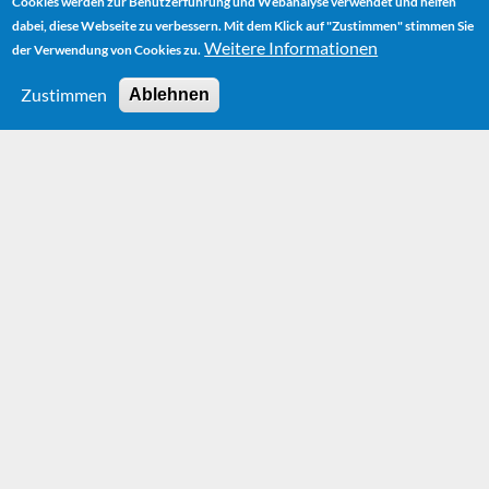
Cookies werden zur Benutzerführung und Webanalyse verwendet und helfen
dabei, diese Webseite zu verbessern. Mit dem Klick auf "Zustimmen" stimmen Sie
Weitere Informationen
der Verwendung von Cookies zu.
Zustimmen
Ablehnen
HOME
BÜCHER
DAS GAUKLERMÄRCHEN