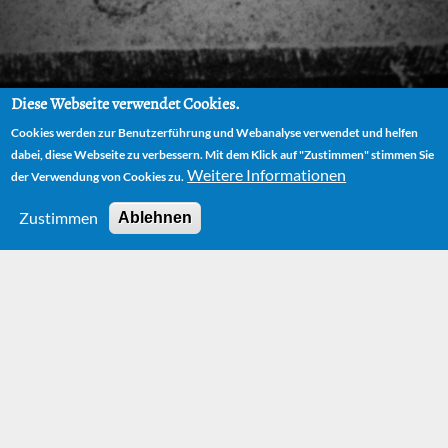
Diese Webseite verwendet Cookies.
Cookies werden zur Benutzerführung und Webanalyse verwendet und helfen
dabei, diese Webseite zu verbessern. Mit dem Klick auf "Zustimmen" stimmen Sie
Weitere Informationen
der Verwendung von Cookies zu.
Zustimmen
Ablehnen
HOME
AUTOR
BIOGRAPHIE
DER MÜNCHNER FASCHING
HOME
AUTOR
BIOGRAPHIE
DER MÜNCHNER FASCHING
Der Münchner
Fasching