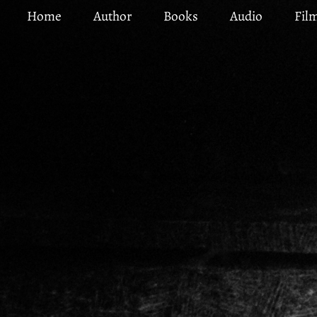
Skip
Home
Author
Books
Audio
Fil
to
main
content