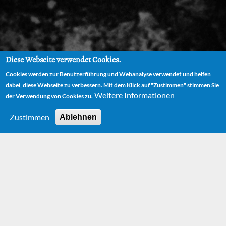
Diese Webseite verwendet Cookies.
Cookies werden zur Benutzerführung und Webanalyse verwendet und helfen
dabei, diese Webseite zu verbessern. Mit dem Klick auf "Zustimmen" stimmen Sie
Weitere Informationen
der Verwendung von Cookies zu.
Zustimmen
Ablehnen
HOME
PLAYS
JIM BUTTON AND LUKE THE ENGINE DRIVER