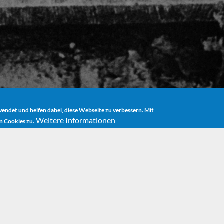
ndet und helfen dabei, diese Webseite zu verbessern. Mit
Weitere Informationen
n Cookies zu.
HOME
NODE
DAS GROSSE MICHAEL ENDE VORLESEBUCH
Das gr