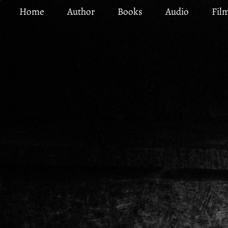
Skip
Home
Author
Books
Audio
Fil
to
main
content