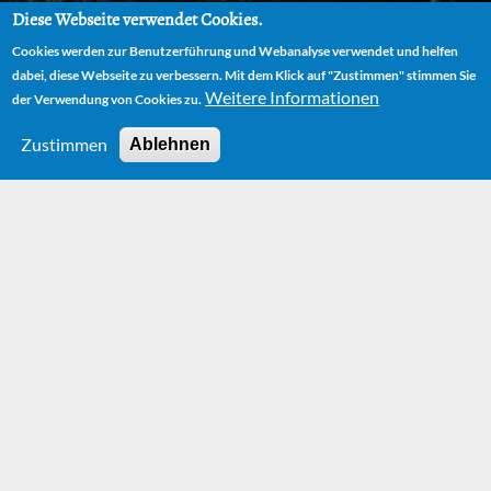
Diese Webseite verwendet Cookies.
Cookies werden zur Benutzerführung und Webanalyse verwendet und helfen
dabei, diese Webseite zu verbessern. Mit dem Klick auf "Zustimmen" stimmen Sie
Weitere Informationen
der Verwendung von Cookies zu.
Zustimmen
Ablehnen
HOME
NEWS
'MOMO' – A STORY THAT CAN BE TOLD IN ANY ERA
'Momo' – A story
that can be told in
any era
Wednesday, 8. October 2025 - 12:15