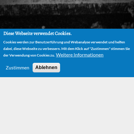
Diese Webseite verwendet Cookies.
Cookies werden zur Benutzerführung und Webanalyse verwendet und helfen
dabei, diese Webseite zu verbessern. Mit dem Klick auf "Zustimmen" stimmen Sie
Weitere Informationen
der Verwendung von Cookies zu.
Zustimmen
Ablehnen
HOME
NEWS
MICHAEL ENDE ON THE MOVE
Michael Ende on
the Move