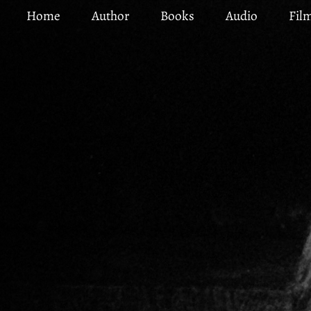
Skip
Home
Author
Books
Audio
Fil
to
main
content