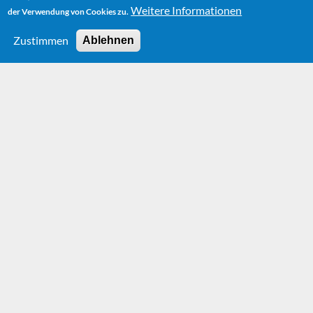
Weitere Informationen
der Verwendung von Cookies zu.
Zustimmen
Ablehnen
HOME
BOOKS
DER LANGE WEG NACH SANTA CRUZ (THE LONG WAY TO
SANTA CRUZ)