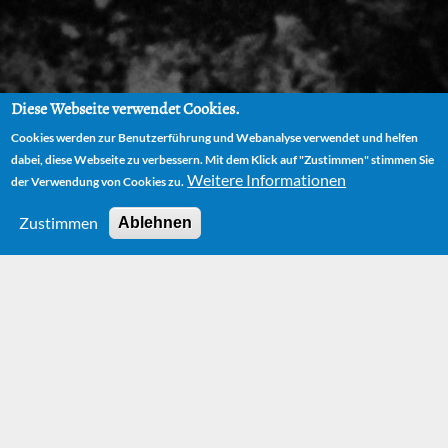
Diese Webseite verwendet Cookies.
Cookies werden zur Benutzerführung und Webanalyse verwendet und helfen
dabei, diese Webseite zu verbessern. Mit dem Klick auf "Zustimmen" stimmen Sie
Weitere Informationen
der Verwendung von Cookies zu.
Zustimmen
Ablehnen
HOME
BOOKS
DAS GAUKLERMÄRCHEN (THE ENTERTAINER'S TALE)