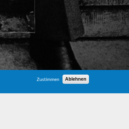
Zustimmen
Ablehnen
ES SCHAAF
ES SCHAAF
by Johannes