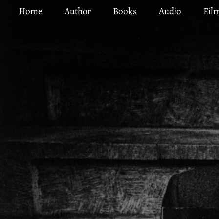
Skip
Home
Author
Books
Audio
Fil
to
main
content