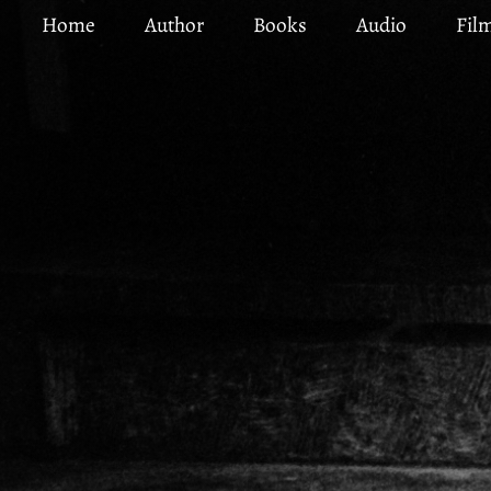
Skip
Home
Author
Books
Audio
Fil
to
main
content