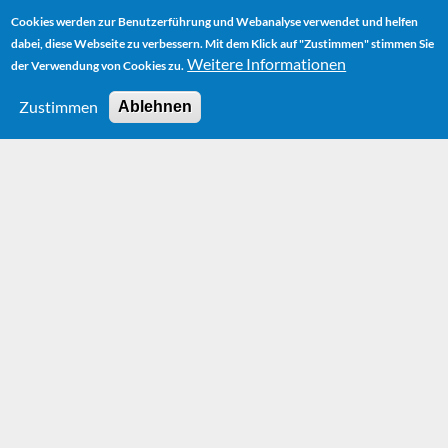
Cookies werden zur Benutzerführung und Webanalyse verwendet und helfen
dabei, diese Webseite zu verbessern. Mit dem Klick auf "Zustimmen" stimmen Sie
Weitere Informationen
der Verwendung von Cookies zu.
Zustimmen
Ablehnen
HOME
AUTOR
BIOGRAPHIE
MICHAEL ENDE UND DIE KRITIK
HOME
AUTOR
BIOGRAPHIE
MICHAEL ENDE UND DIE KRITIK
Michael Ende und
die Kritik
Im August 1992 erscheint von Michael Ende der
Erzählband Das Gefängnis der Freiheit. Jeder Erzählung