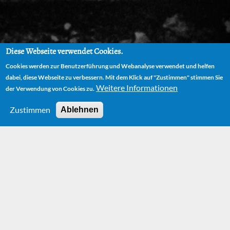
Diese Webseite verwendet Cookies.
Cookies werden zur Benutzerführung und Webanalyse verwendet und helfen
dabei, diese Webseite zu verbessern. Mit dem Klick auf "Zustimmen" stimmen Sie
Weitere Informationen
der Verwendung von Cookies zu.
Zustimmen
Ablehnen
HOME
AUTOR
BIOGRAPHIE
HAMBURGER BOMBENNACHT UND DAS ERSTE GEDICHT
Hamburger
Bombennacht und
das erste Gedicht