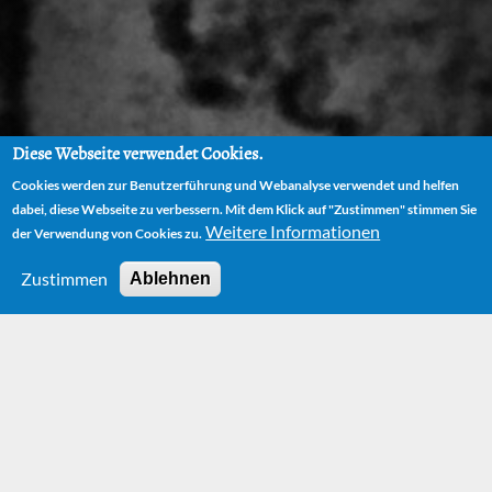
Diese Webseite verwendet Cookies.
Cookies werden zur Benutzerführung und Webanalyse verwendet und helfen
dabei, diese Webseite zu verbessern. Mit dem Klick auf "Zustimmen" stimmen Sie
Weitere Informationen
der Verwendung von Cookies zu.
Zustimmen
Ablehnen
News
Weitere News findest du auf unserer
Facebook-
Seite.