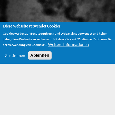
Diese Webseite verwendet Cookies.
Cookies werden zur Benutzerführung und Webanalyse verwendet und helfen
dabei, diese Webseite zu verbessern. Mit dem Klick auf "Zustimmen" stimmen Sie
Weitere Informationen
der Verwendung von Cookies zu.
Zustimmen
Ablehnen
News
More News can be found on our
Facebook page.